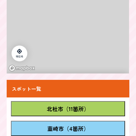
スポット一覧
北杜市（11箇所）
韮崎市（4箇所）